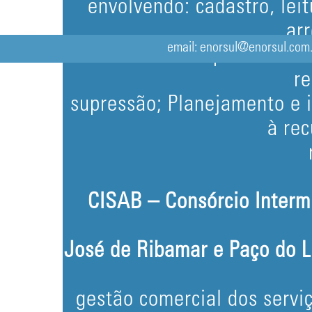
envolvendo: cadastro, lei
ar
email: enorsul@enorsul.com.b
atendimento ao público e em
re
supressão; Planejamento e 
à re
CISAB – Consórcio Interm
José de Ribamar e Paço do 
gestão comercial dos servi