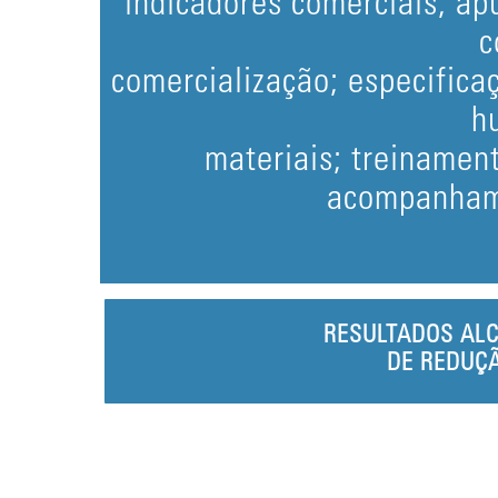
indicadores comerciais; a
c
comercialização; especific
h
materiais; treinamen
acompanhame
RESULTADOS AL
DE REDUÇÃ