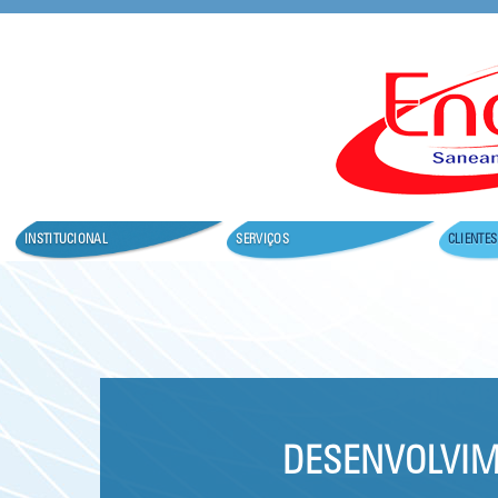
Seja bem vindo ao nosso site.
INSTITUCIONAL
SERVIÇOS
CLIENTES
DESENVOLVIM