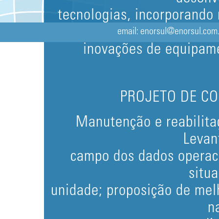
tecnologias, incorporando
acom
email: enorsul@enorsul.com.b
inovações de equipam
PROJETO DE C
Manutenção e reabilita
Levan
campo dos dados operaci
situ
unidade; proposição de mel
n